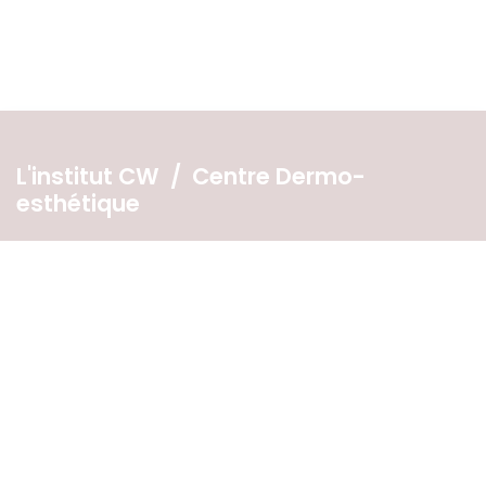
L'institut CW / Centre Dermo-
esthétique
Route de Spy, 27
5020 Temploux, Namur, Belgique
PRISE DE RENDEZ-VOUS